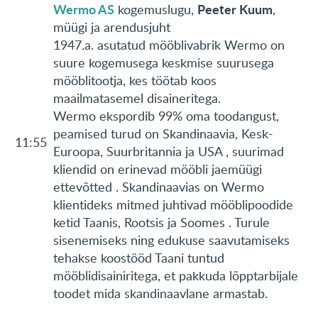
Wermo AS
Peeter Kuum
kogemuslugu,
,
müügi ja arendusjuht
1947.a. asutatud mööblivabrik Wermo on
suure kogemusega keskmise suurusega
mööblitootja, kes töötab koos
maailmatasemel disaineritega.
Wermo ekspordib 99% oma toodangust,
peamised turud on Skandinaavia, Kesk-
11:55
Euroopa, Suurbritannia ja USA , suurimad
kliendid on erinevad mööbli jaemüügi
ettevõtted . Skandinaavias on Wermo
klientideks mitmed juhtivad mööblipoodide
ketid Taanis, Rootsis ja Soomes . Turule
sisenemiseks ning edukuse saavutamiseks
tehakse koostööd Taani tuntud
mööblidisainiritega, et pakkuda lõpptarbijale
toodet mida skandinaavlane armastab.