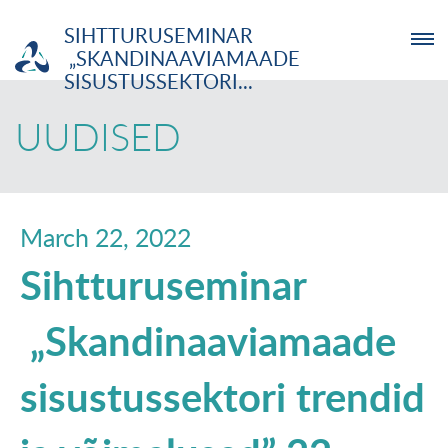
SIHTTURUSEMINAR
„SKANDINAAVIAMAADE
SISUSTUSSEKTORI...
ETTEVÕTJA
UUDISED
MTÜ
NOORTELABOR
March 22, 2022
Sihtturuseminar
INVESTOR
„Skandinaaviamaade
TUTVUSTUS
sisustussektori trendid
UUDISED
KOOLITUSED