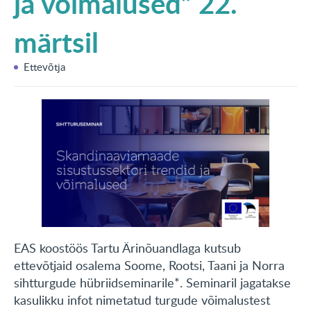
ja võimalused” 22.
KONTAKT
märtsil
English
Ettevõtja
EAS koostöös Tartu Ärinõuandlaga kutsub
ettevõtjaid osalema Soome, Rootsi, Taani ja Norra
sihtturgude hübriidseminarile*. Seminaril jagatakse
kasulikku infot nimetatud turgude võimalustest