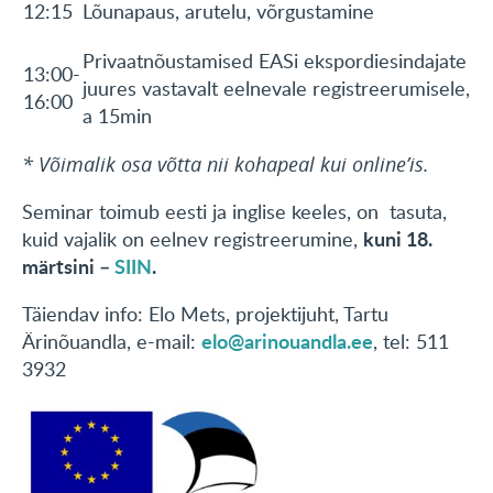
12:15
Lõunapaus, arutelu, võrgustamine
Privaatnõustamised EASi ekspordiesindajate
13:00-
juures vastavalt eelnevale registreerumisele,
16:00
a 15min
* Võimalik osa võtta nii kohapeal kui online’is.
Seminar toimub eesti ja inglise keeles, on tasuta,
kuni 18.
kuid vajalik on eelnev registreerumine,
märtsini –
SIIN
.
Täiendav info: Elo Mets, projektijuht, Tartu
elo@arinouandla.ee
Ärinõuandla, e-mail:
, tel: 511
3932