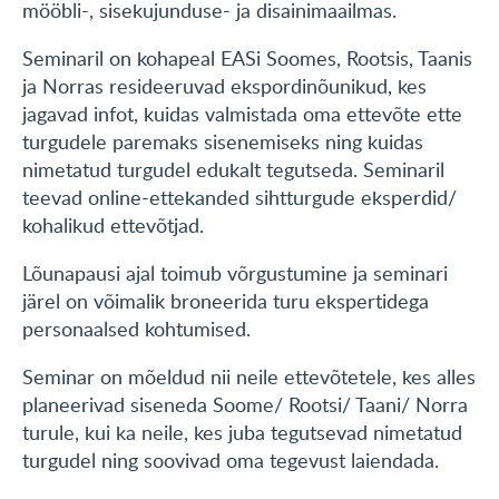
mööbli-, sisekujunduse- ja disainimaailmas.
Seminaril on kohapeal EASi Soomes, Rootsis, Taanis
ja Norras resideeruvad ekspordinõunikud, kes
jagavad infot, kuidas valmistada oma ettevõte ette
turgudele paremaks sisenemiseks ning kuidas
nimetatud turgudel edukalt tegutseda. Seminaril
teevad online-ettekanded sihtturgude eksperdid/
kohalikud ettevõtjad.
Lõunapausi ajal toimub võrgustumine ja seminari
järel on võimalik broneerida turu ekspertidega
personaalsed kohtumised.
Seminar on mõeldud nii neile ettevõtetele, kes alles
planeerivad siseneda Soome/ Rootsi/ Taani/ Norra
turule, kui ka neile, kes juba tegutsevad nimetatud
turgudel ning soovivad oma tegevust laiendada.