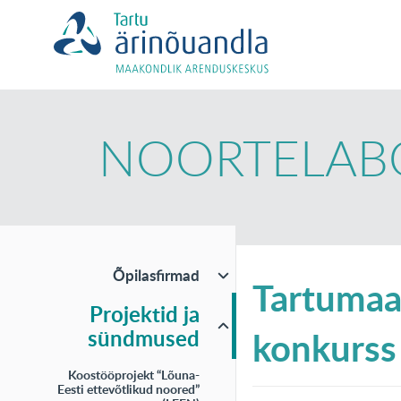
NOORTELAB
Õpilasfirmad
Tartumaa
Projektid ja
konkurss
sündmused
Koostööprojekt “Lõuna-
Eesti ettevõtlikud noored”