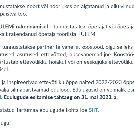
ustatakse noort või noori, kes on algatanud ja ellu viinud
aistva teo.
TULEMi rakendamisel
– tunnustatakse õpetajat või õpetaj
ikalt rakendanud õpetaja tööriista TULEM.
 tunnustatakse partnerite vahelist koostööd, olgu selleks
tused, asutused, ettevõtted, lapsevanemad jne. Koostöö
rtustab ettevõtlikku hoiakut või on eeskujuks ettevõtlik
sel.
a inspireerivad ettevõtliku õppe näited 2022/2023 õppe
 välja silmapaistvamad edulood. Edulugusid on võimalik es
l
Edulugude esitamise tähtaeg on 31. mai 2023. a.
.
SIIT
ustatud Tartumaa edulugude kohta loe
.
lugu!