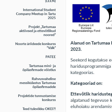
(LEEN)
International Student
Company Meetup in Tartu
2025
Projekt „Tartumaa
aktiivsed ja ettevõtlikud
noored”
Alanud on Tartumaa 
Noorte äriideede konkurss
“Välk”
2023.
PATEE
Seekord kogutakse ed
haridusprogrammiga l
Tartumaa mini- ja
õpilasfirmade võistlus
kategoorias.
Rahvusvaheline
Kategooriad on:
messikülastus Tartumaa
õpilasfirmadele
Ettevõtlik hariduste
Projektide tunnustamise
algatanud tegevuse ko
konkurss
eluhoiaku arendamis
Teed tulevikku OKEI?!