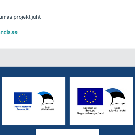
tumaa projektijuht
andla.ee