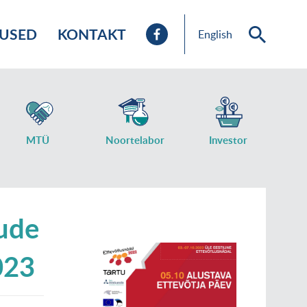
TUSED
KONTAKT
English
MTÜ
Noortelabor
Investor
gude
023