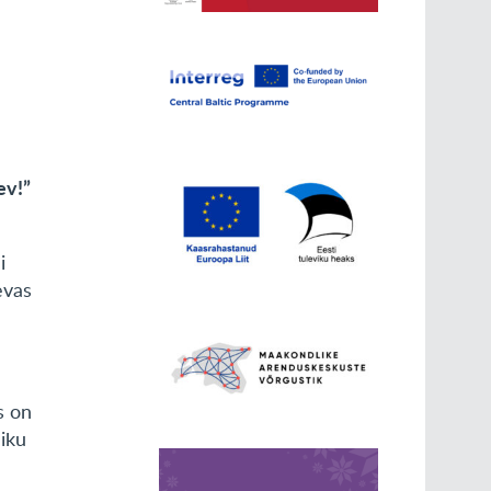
ev!”
i
evas
s on
liku