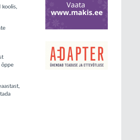
 koolis,
ate
st
u õppe
aastast,
itada