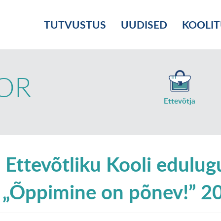
TUTVUSTUS
UUDISED
KOOLI
OR
Ettevõtja
 Ettevõtliku Kooli edulu
 „Õppimine on põnev!” 2