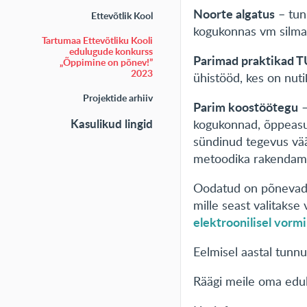
Noorte algatus
– tunn
Ettevõtlik Kool
kogukonnas vm silmap
Tartumaa Ettevõtliku Kooli
edulugude konkurss
Parimad praktikad 
„Õppimine on põnev!”
2023
ühistööd, kes on nut
Projektide arhiiv
Parim koostöötegu
–
Kasulikud lingid
kogukonnad, õppeasu
sündinud tegevus vää
metoodika rakendami
Oodatud on põnevad j
mille seast valitakse
elektroonilisel vormi
Eelmisel aastal tunn
Räägi meile oma edu