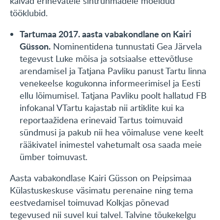
käivad erinevatele sihtrühmadele mõeldud
tööklubid.
Tartumaa 2017. aasta vabakondlane on Kairi
Güsson.
Nominentidena tunnustati Gea Järvela
tegevust Luke mõisa ja sotsiaalse ettevõtluse
arendamisel ja Tatjana Pavliku panust Tartu linna
venekeelse kogukonna informeerimisel ja Eesti
ellu lõimumisel. Tatjana Pavliku poolt hallatud FB
infokanal VTartu kajastab nii artiklite kui ka
reportaažidena erinevaid Tartus toimuvaid
sündmusi ja pakub nii hea võimaluse vene keelt
rääkivatel inimestel vahetumalt osa saada meie
ümber toimuvast.
Aasta vabakondlase Kairi Güsson on Peipsimaa
Külastuskeskuse väsimatu perenaine ning tema
eestvedamisel toimuvad Kolkjas põnevad
tegevused nii suvel kui talvel. Talvine tõukekelgu