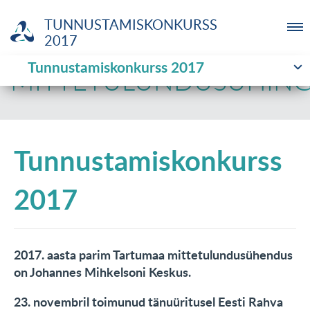
TUNNUSTAMISKONKURSS
2017
Tunnustamiskonkurss 2017
ETTEVÕTJA
MITTETULUNDUSÜHIN
MTÜ
Tunnustamiskonkurss
NOORTELABOR
2017
INVESTOR
TUTVUSTUS
2017. aasta parim Tartumaa mittetulundusühendus
UUDISED
on Johannes Mihkelsoni Keskus.
KOOLITUSED
23. novembril toimunud tänuüritusel Eesti Rahva