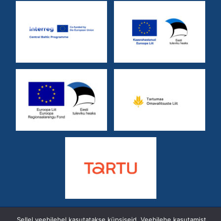
Sellel veebilehel kasutatakse küpsiseid. Veebilehe kasutamist