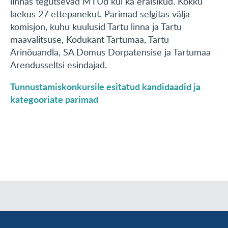
linnas tegutsevad MTÜd kui ka eraisikud. Kokku
laekus 27 ettepanekut. Parimad selgitas välja
komisjon, kuhu kuulusid Tartu linna ja Tartu
maavalitsuse, Kodukant Tartumaa, Tartu
Ärinõuandla, SA Domus Dorpatensise ja Tartumaa
Arendusseltsi esindajad.
Tunnustamiskonkursile esitatud kandidaadid ja
kategooriate parimad