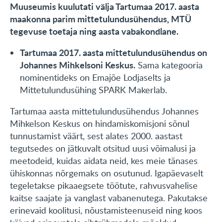
Muuseumis kuulutati välja Tartumaa 2017. aasta
KONTAKT
maakonna parim mittetulundusühendus, MTÜ
tegevuse toetaja ning aasta vabakondlane.
English
Tartumaa 2017. aasta mittetulundusühendus on
Johannes Mihkelsoni Keskus.
Sama kategooria
nominentideks on Emajõe Lodjaselts ja
Mittetulundusühing SPARK Makerlab.
Tartumaa aasta mittetulundusühendus Johannes
Mihkelson Keskus on hindamiskomisjoni sõnul
tunnustamist väärt, sest alates 2000. aastast
tegutsedes on jätkuvalt otsitud uusi võimalusi ja
meetodeid, kuidas aidata neid, kes meie tänases
ühiskonnas nõrgemaks on osutunud. Igapäevaselt
tegeletakse pikaaegsete töötute, rahvusvahelise
kaitse saajate ja vanglast vabanenutega. Pakutakse
erinevaid koolitusi, nõustamisteenuseid ning koos