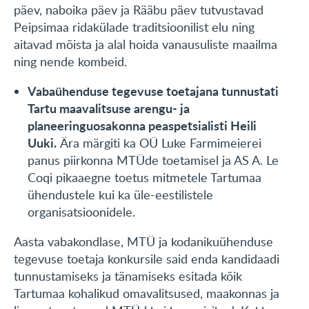
päev, naboika päev ja Rääbu päev tutvustavad
Peipsimaa ridakülade traditsioonilist elu ning
aitavad mõista ja alal hoida vanausuliste maailma
ning nende kombeid.
Vabaühenduse tegevuse toetajana tunnustati
Tartu maavalitsuse arengu- ja
planeeringuosakonna peaspetsialisti Heili
Uuki.
Ära märgiti ka OÜ Luke Farmimeierei
panus piirkonna MTÜde toetamisel ja AS A. Le
Coqi pikaaegne toetus mitmetele Tartumaa
ühendustele kui ka üle-eestilistele
organisatsioonidele.
Aasta vabakondlase, MTÜ ja kodanikuühenduse
tegevuse toetaja konkursile said enda kandidaadi
tunnustamiseks ja tänamiseks esitada kõik
Tartumaa kohalikud omavalitsused, maakonnas ja