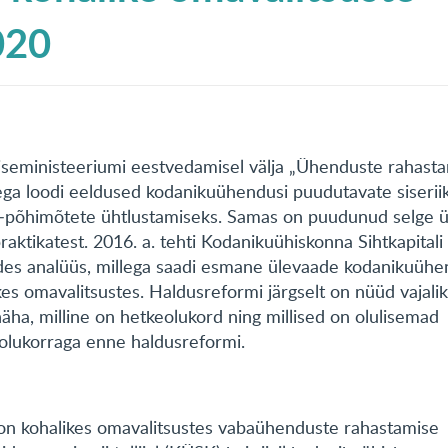
020
 siseministeeriumi eestvedamisel välja „Ühenduste rahast
lega loodi eeldused kodanikuühendusi puudutavate siseriik
 –põhimõtete ühtlustamiseks. Samas on puudunud selge 
aktikatest. 2016. a. tehti Kodanikuühiskonna Sihtkapital
des analüüs, millega saadi esmane ülevaade kodanikuühe
kes omavalitsustes. Haldusreformi järgselt on nüüd vajali
t näha, milline on hetkeolukord ning millised on olulisemad
olukorraga enne haldusreformi.
on kohalikes omavalitsustes vabaühenduste rahastamise