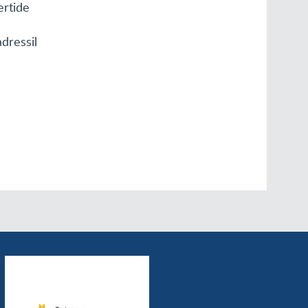
ertide
adressil