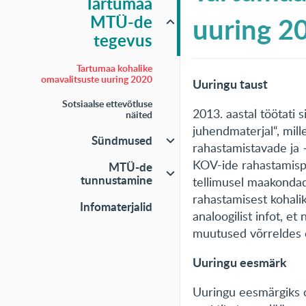
Tartumaa
uuring 2
MTÜ-de
tegevus
Tartumaa kohalike
omavalitsuste uuring 2020
Uuringu taust
Sotsiaalse ettevõtluse
2013. aastal töötati
näited
juhendmaterjal“, mil
Sündmused
rahastamistavade ja
KOV-ide rahastamispr
MTÜ-de
tunnustamine
tellimusel maakonda
rahastamisest kohali
Infomaterjalid
analoogilist infot, e
muutused võrreldes 
Uuringu eesmärk
Uuringu eesmärgiks 