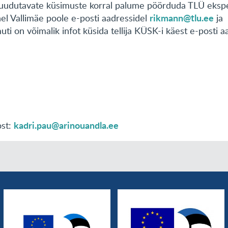
puudutavate küsimuste korral palume pöörduda TLÜ eksp
rikmann@tlu.ee
nel Vallimäe poole e-posti aadressidel
ja
uti on võimalik infot küsida tellija KÜSK-i käest e-posti a
kadri.pau@arinouandla.ee
ost: