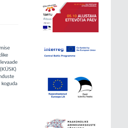
amise
like
ülevaade
i (KÜSK)
nduste
k koguda