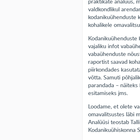
praktikate analüüs, mi
valdkondlikul arenda
kodanikuühenduste k
kohalikele omavalitsu
Kodanikuühenduste k
vajaliku infot vabaü
vabaühenduste nõust
raportist saavad koh
piirkondades kasutata
võtta. Samuti põhjali
parandada – näiteks
esitamiseks jms.
Loodame, et olete va
omavalitsustes läbi
Analüüsi teostab Tall
Kodanikuühiskonna Si