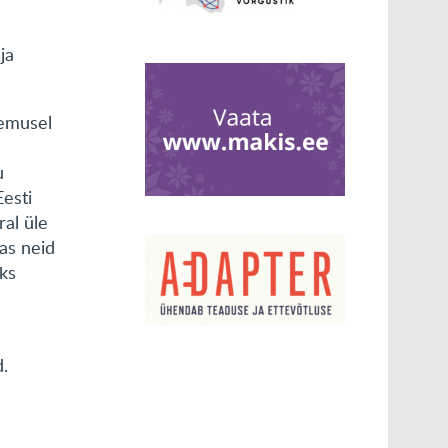
ja
lemusel
u
Eesti
ral üle
das neid
ks
d.