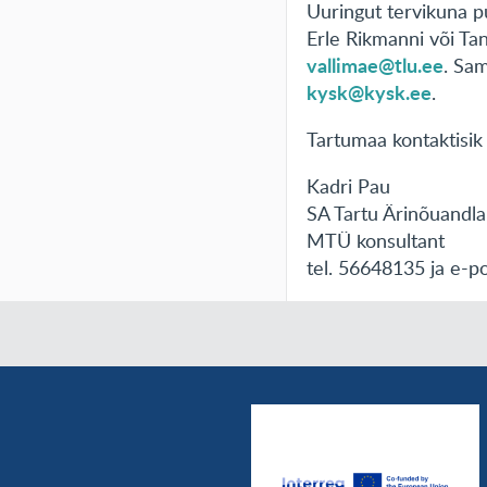
Uuringut tervikuna 
Erle Rikmanni või Ta
vallimae@tlu.ee
. Sam
kysk@kysk.ee
.
Tartumaa kontaktisik
Kadri Pau
SA Tartu Ärinõuandla
MTÜ konsultant
tel. 56648135 ja e-p