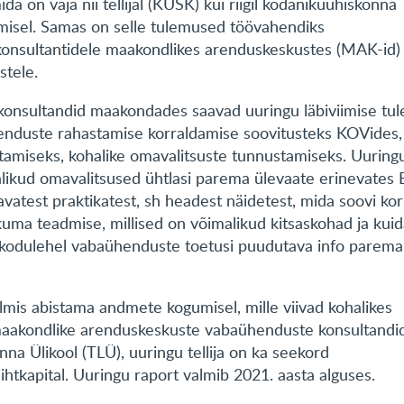
da on vaja nii tellijal (KÜSK) kui riigil kodanikuühiskonna
misel. Samas on selle tulemused töövahendiks
onsultantidele maakondlikes arenduskeskustes (MAK-id) 
stele.
onsultandid maakondades saavad uuringu läbiviimise tu
henduste rahastamise korraldamise soovitusteks KOVides,
amiseks, kohalike omavalitsuste tunnustamiseks. Uuring
alikud omavalitsused ühtlasi parema ülevaate erinevates 
vatest praktikatest, sh headest näidetest, mida soovi kor
kuma teadmise, millised on võimalikud kitsaskohad ja kui
 kodulehel vabaühenduste toetusi puudutava info parema
lmis abistama andmete kogumisel, mille viivad kohalikes
 maakondlike arenduskeskuste vabaühenduste konsultandi
inna Ülikool (TLÜ), uuringu tellija on ka seekord
htkapital. Uuringu raport valmib 2021. aasta alguses.