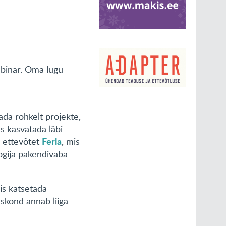
ebinar. Oma lugu
ada rohkelt projekte,
ks kasvatada läbi
Ferla
 ettevõtet
, mis
ogija pakendivaba
is katsetada
skond annab liiga