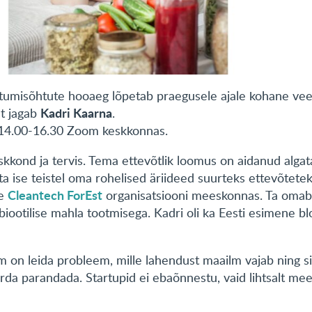
ohtumisõhtute hooaeg lõpetab praegusele ajale kohane ve
Kadri Kaarna
t jagab
.
l 14.00-16.30 Zoom keskkonnas.
eskkond ja tervis. Tema ettevõtlik loomus on aidanud algat
 ta ise teistel oma rohelised äriideed suurteks ettevõtete
Cleantech ForEst
se
organisatsiooni meeskonnas. Ta omab
iootilise mahla tootmisega. Kadri oli ka Eesti esimene bl
m on leida probleem, mille lahendust maailm vajab ning si
da parandada. Startupid ei ebaõnnestu, vaid lihtsalt mee