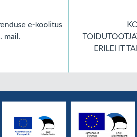
renduse e-koolitus
KO
 mail.
TOIDUTOOTJA
ERILEHT T