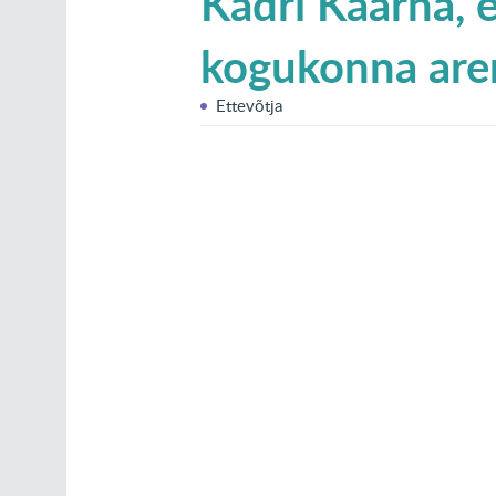
Kadri Kaarna, 
kogukonna are
Ettevõtja