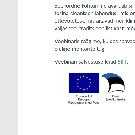
Seekordne kohtumine avardab silma
tosina cleantech lahendusi, mis o
ettevõtetest, mis aitavad meil kli
väljaspool traditsioonilist kasti mõ
Veebinaris räägime, kuidas saavad
oluline mentorite tugi.
SIIT
Veebinari salvestuse leiad
.