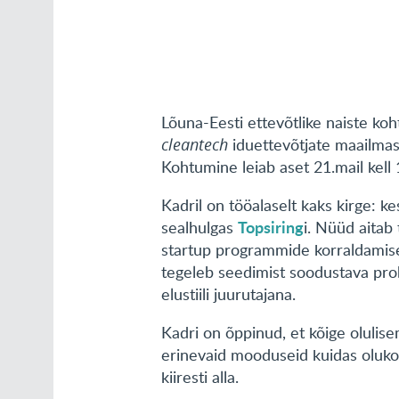
Lõuna-Eesti ettevõtlike naiste k
cleantech
iduettevõtjate maailmas
Kohtumine leiab aset 21.mail kel
Kadril on tööalaselt kaks kirge: k
Topsiring
sealhulgas
i. Nüüd aitab
startup programmide korraldami
tegeleb seedimist soodustava prob
elustiili juurutajana.
Kadri on õppinud, et kõige olulise
erinevaid mooduseid kuidas olukor
kiiresti alla.