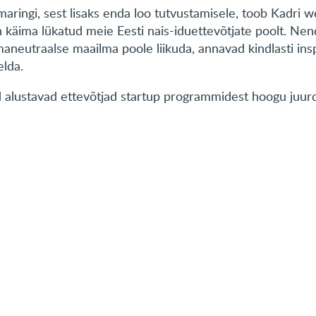
ringi, sest lisaks enda loo tutvustamisele, toob Kadri we
n käima lükatud meie Eesti nais-iduettevõtjate poolt. Nen
imaneutraalse maailma poole liikuda, annavad kindlasti insp
elda.
 alustavad ettevõtjad startup programmidest hoogu juurd