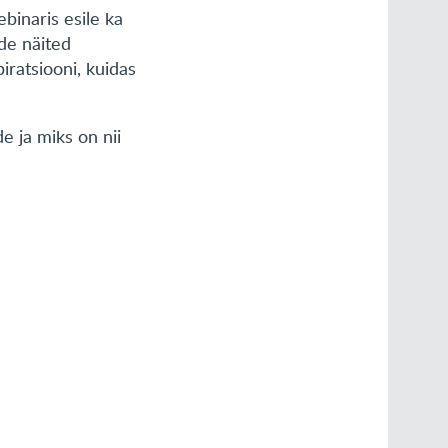
binaris esile ka
de näited
iratsiooni, kuidas
e ja miks on nii