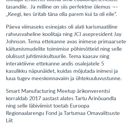
tasandile. Ja milline on siis perfektne ülemus ¬–
„Keegi, kes üritab täna olla parem kui ta oli eile“.
Päeva viimaseks esinejaks oli alati karismaatiline
rahvusvaheline koolitaja ning JCI asepresident Jay
Johnson. Tema ettekanne avas inimese primaarsete
käitumismudelite toimimise põhimõtteid ning selle
olulisust juhtimiskultuurile. Tema kaasav ning
interaktiivne ettekanne andis osalejatele 5
kasulikku näpunäidet, kuidas mõjutada inimesi ja
luua tugev meeskonnavaim ja ühtekuuluvustunne.
Smart Manufacturing Meetup ärikonverentsi
korraldab 2017 aastast alates Tartu Ärinõuandla
ning selle läbiviimist toetab Euroopa
Regionaalarengu Fond ja Tartumaa Omavalitsuste
Liit