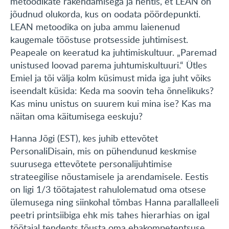
metoodikate rakendamisega ja nentis, et LEAN on
jõudnud olukorda, kus on oodata pöördepunkti.
LEAN metoodika on juba ammu laienenud
kaugemale tööstuse protsesside juhtimisest.
Peapeale on keeratud ka juhtimiskultuur. „Paremad
unistused loovad parema juhtumiskultuuri.“ Ütles
Emiel ja tõi välja kolm küsimust mida iga juht võiks
iseendalt küsida: Keda ma soovin teha õnnelikuks?
Kas minu unistus on suurem kui mina ise? Kas ma
näitan oma käitumisega eeskuju?
Hanna Jõgi (EST), kes juhib ettevõtet
PersonaliDisain, mis on pühendunud keskmise
suurusega ettevõtete personalijuhtimise
strateegilise nõustamisele ja arendamisele. Eestis
on ligi 1/3 töötajatest rahulolematud oma otsese
ülemusega ning siinkohal tõmbas Hanna parallalleeli
peetri printsiibiga ehk mis tahes hierarhias on igal
töötajal tendents tõusta oma ebakompetentsuse