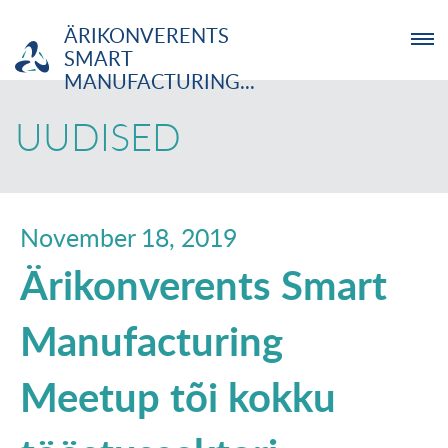
ÄRIKONVERENTS
SMART
MANUFACTURING...
ETTEVÕTJA
UUDISED
MTÜ
NOORTELABOR
November 18, 2019
Ärikonverents Smart
INVESTOR
Manufacturing
TUTVUSTUS
Meetup tõi kokku
UUDISED
KOOLITUSED