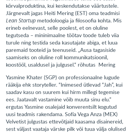
kõrvalproduktina, kui keskendutakse väärtustele.
Järgnevalt jagas Heiti Mering (EST) oma teadmisi
Lean Startup
metodoloogia ja filosoofia kohta. Mis
erineb eelnevast, selle poolest, et on oluline
tegutseda – mininimaalne töötav toode tuleb viia
turule ning testida seda kasutajate abiga, et luua
paremaid tooteid ja teenuseid. „Ausa tagasiside
saamiseks on oluline roll kommunikatsioonil,
koostööl, usaldusel ja julgusel.“ rõhutas Mering
Yasmine Khater (SGP) on professionaalne lugude
rääkija ehk storyteller. “Inimesed ütlevad “Jah”, kui
saadav kasu on suurem kui hirm millegi tegemise
ees. Jaatavalt vastamine võib muuta sinu elu.”
ergutas Yasmine osalejaid konverentsilt kogutud
uusi teadmis rakendama. Sofía Vega Anza (MEX)
Velvetist julgustas ettevõtjaid kaasama disainereid,
sest väljast vaataja värske pilk või tuua välja olulised