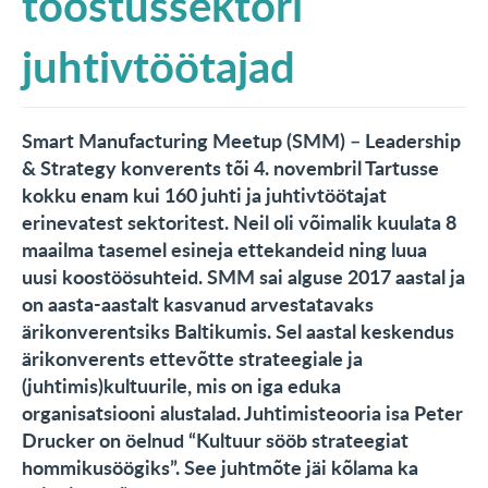
tööstussektori
KONTAKT
juhtivtöötajad
English
Smart Manufacturing Meetup (SMM) – Leadership
& Strategy
konverents tõi 4. novembril Tartusse
kokku enam kui 160 juhti ja juhtivtöötajat
erinevatest sektoritest. Neil oli võimalik kuulata 8
maailma tasemel esineja ettekandeid ning luua
uusi koostöösuhteid. SMM sai alguse 2017 aastal ja
on aasta-aastalt kasvanud arvestatavaks
ärikonverentsiks Baltikumis. Sel aastal keskendus
ärikonverents ettevõtte strateegiale ja
(juhtimis)kultuurile, mis on iga eduka
organisatsiooni alustalad. Juhtimisteooria isa Peter
Drucker on öelnud “Kultuur sööb strateegiat
hommikusöögiks”. See juhtmõte jäi kõlama ka