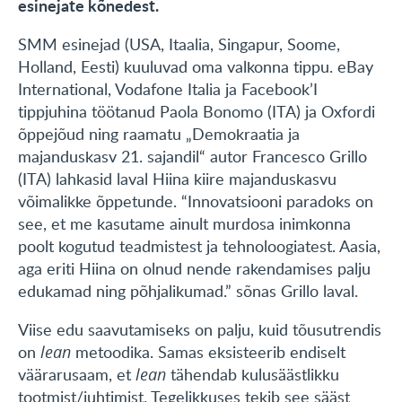
esinejate kõnedest.
SMM esinejad (USA, Itaalia, Singapur, Soome,
Holland, Eesti) kuuluvad oma valkonna tippu. eBay
International, Vodafone Italia ja Facebook’I
tippjuhina töötanud Paola Bonomo (ITA) ja Oxfordi
õppejõud ning raamatu „Demokraatia ja
majanduskasv 21. sajandil“ autor Francesco Grillo
(ITA) lahkasid laval Hiina kiire majanduskasvu
võimalikke õppetunde. “Innovatsiooni paradoks on
see, et me kasutame ainult murdosa inimkonna
poolt kogutud teadmistest ja tehnoloogiatest. Aasia,
aga eriti Hiina on olnud nende rakendamises palju
edukamad ning põhjalikumad.” sõnas Grillo laval.
Viise edu saavutamiseks on palju, kuid tõusutrendis
on
lean
metoodika. Samas eksisteerib endiselt
väärarusaam, et
lean
tähendab kulusäästlikku
tootmist/juhtimist. Tegelikkuses tekib see sääst