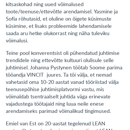
kitsaskohad ning uued võimalused
toote/teenuse/ettevõtte arendamisel. Yasmine ja
Sofía rõhutasid, et oluline on õigete küsimuste
küsimine, et lisaks probleemide lahendamisele
saada aru hetke olukorrast ning näha tuleviku
võimalusi.
Teine pool konverentsist oli pühendatud juhtimise
trendidele ning ettevõtte kultuuri olulisule selle
juhtimisel. Johanna Pystynen töötab Soome parima
tööandja VINCIT juures. Ta tõi välja, et nemad
vahetasid oma 10-20 aastat vanad tööriistad välja
teenusepõhise juhtimisplatvormi vastu, mis
võimaldab tsentraalselt juhtida väga erinevate
vajadustega töötajaid ning luua neile enese
arendamiseks parimad võimalikud tingimused.
Emiel van Est on 20-aastat tegelenud LEAN