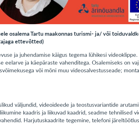
sele osalema Tartu maakonnas turismi- ja/ või toiduvald
tajaga ettevõtted)
egevuse ja juhendamise käigus tegema lühikesi videoklippe
se eelarve ja käepäraste vahenditega. Osalemiseks on vaj
misvõimekusega või mõni muu videosalvestusseade; monta
likud väljundid, videoideede ja teostusvariantide arutami
liikumine kaadris ja liikuvad kaadrid, seadme tehnilised 
ivahendid. Harjutuskaadrite tegemine, telefoni järeltöötl