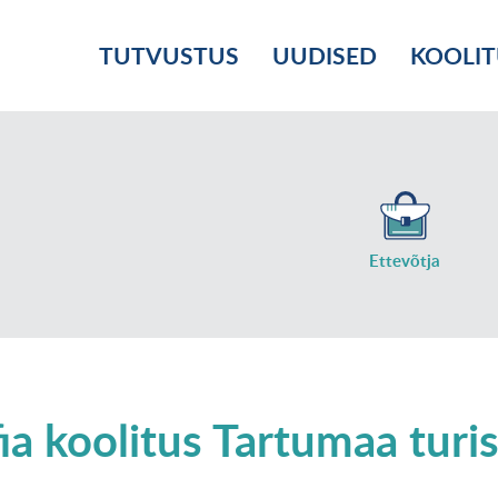
TUTVUSTUS
UUDISED
KOOLI
Ettevõtja
a koolitus Tartumaa turis