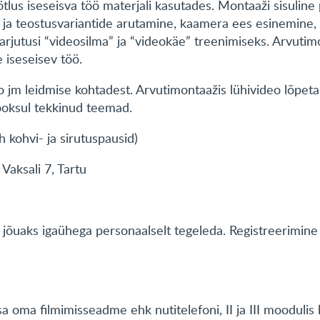
ötlus iseseisva töö materjali kasutades. Montaaži sisuline 
 ja teostusvariantide arutamine, kaamera ees esinemine,
arjutusi “videosilma” ja “videokäe” treenimiseks. Arvuti
 iseseisev töö.
eo jm leidmise kohtadest. Arvutimontaažis lühivideo lõpet
jooksul tekkinud teemad.
h kohvi- ja sirutuspausid)
Vaksali 7, Tartu
ja jõuaks igaühega personaalselt tegeleda. Registreerimine
!
a oma filmimisseadme ehk nutitelefoni, II ja III moodulis