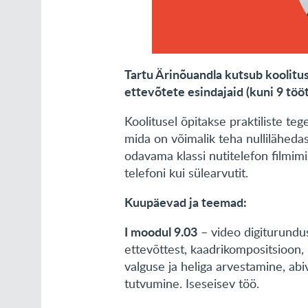
Tartu Ärinõuandla kutsub koolitu
ettevõtete esindajaid (kuni 9 töö
Koolitusel õpitakse praktiliste t
mida on võimalik teha nulliläheda
odavama klassi nutitelefon filmi
telefoni kui sülearvutit.
Kuupäevad ja teemad:
I moodul 9.03
– video digiturundus
ettevõttest, kaadrikompositsioon, 
valguse ja heliga arvestamine, ab
tutvumine. Iseseisev töö.