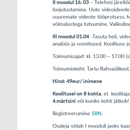
II moodul 16. 03
– Telefoni järeltö
loojutustamine. Uute videoideede
suuremate videote tööprotsess, h
võimalustega tutvumine. Valikuline
III moodul 01.04
-Tasuta heli, vid
analüüs ja soovitused. Koolituse 
Toimumisajad: kl. 13.00 – 17.00 (s
Toimumiskoht: Tartu Rahvaülikool, 
Hind: 49eur/ inimene
Koolitusel on 8 kohta
, et koolita
4.märtsini
või kuniks kohti jätkub
SIIN
Registreerumine
.
Osaleja võtab I mooduli jaoks kaas