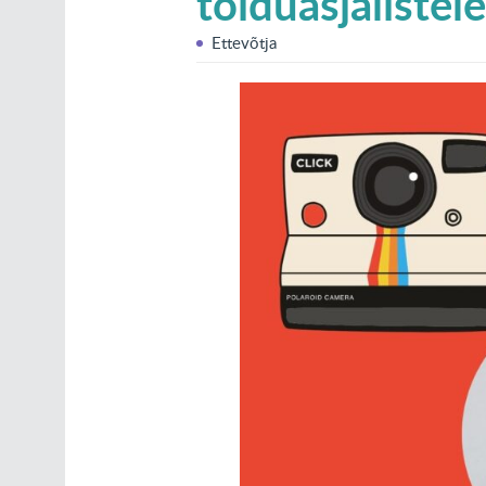
toiduasjalistel
Ettevõtja