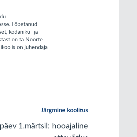
idu
sesse. Lõpetanud
set, kodaniku- ja
astast on ta Noorte
ikoolis on juhendaja
Järgmine koolitus
päev 1.märtsil: hooajaline