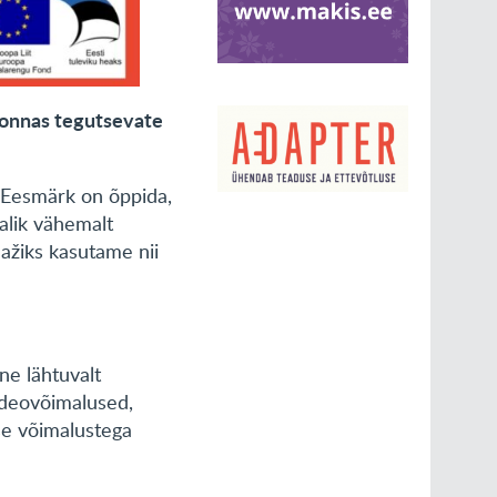
konnas tegutsevate
. Eesmärk on õppida,
alik vähemalt
ažiks kasutame nii
ne lähtuvalt
videovõimalused,
use võimalustega