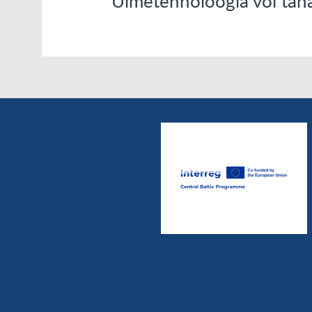
Ulmetehnoloogia või täna