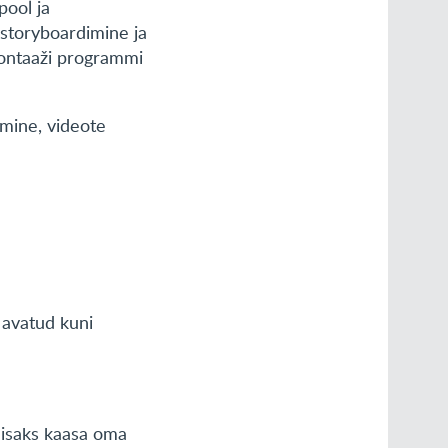
pool ja
 storyboardimine ja
montaaži programmi
amine, videote
 avatud kuni
 lisaks kaasa oma