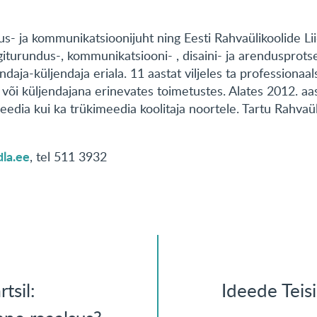
s- ja kommunikatsioonijuht ning Eesti Rahvaülikoolide Li
giturundus-, kommunikatsiooni- , disaini- ja arendusprot
daja-küljendaja eriala. 11 aastat viljeles ta professionaal
u või küljendajana erinevates toimetustes. Alates 2012. a
edia kui ka trükimeedia koolitaja noortele. Tartu Rahvaül
la.ee
, tel 511 3932
tsil:
Ideede Teisi