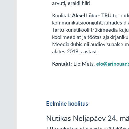
arvuti, eraldi hiir!
Aksel Lõbu
Koolitab
– TRÜ turundu
kommunikatsioonijuht, juhtides di
Tartu kunstikooli trükimeedia kujun
koolimeediat ja töötas ajakirjanik
Meediaklubis nii audiovisuaalse me
alates 2018. aastast.
Kontakt:
elo@arinouand
Elo Mets,
Eelmine koolitus
Nutikas Neljapäev 24. mär