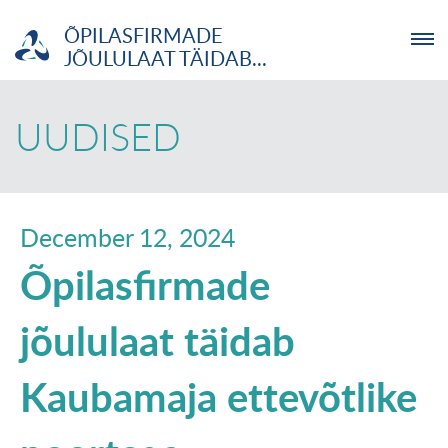
ÕPILASFIRMADE
JÕULULAAT TÄIDAB...
ETTEVÕTJA
UUDISED
MTÜ
NOORTELABOR
December 12, 2024
Õpilasfirmade
INVESTOR
jõululaat täidab
TUTVUSTUS
Kaubamaja ettevõtlike
UUDISED
KOOLITUSED