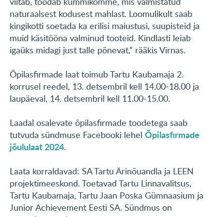
viitab, toodab kummikomme, mis valmistatud
naturaalsest kodusest mahlast. Loomulikult saab
kingikotti soetada ka erilisi maiustusi, suupisteid ja
muid käsitööna valminud tooteid. Kindlasti leiab
igaüks midagi just talle põnevat,” rääkis Virnas.
Õpilasfirmade laat toimub Tartu Kaubamaja 2.
korrusel reedel, 13. detsembril kell 14.00-18.00 ja
laupäeval, 14. detsembril kell 11.00-15.00.
Laadal osalevate õpilasfirmade toodetega saab
Õpilasfirmade
tutvuda sündmuse Facebooki lehel
jõululaat 2024
.
Laata korraldavad: SA Tartu Ärinõuandla ja LEEN
projektimeeskond. Toetavad Tartu Linnavalitsus,
Tartu Kaubamaja, Tartu Jaan Poska Gümnaasium ja
Junior Achievement Eesti SA. Sündmus on