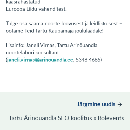
kaasrahastatud
Euroopa Liidu vahenditest.
Tulge osa saama noorte loovusest ja leidlikkusest –
ootame Teid Tartu Kaubamaja jõululaadale!
Lisainfo: Janeli Virnas, Tartu Ärinõuandla
noortelabori konsultant
janeli.virnas@arinouandla.ee
(
, 5348 4685)
Järgmine uudis
Tartu Ärinõuandla SEO koolitus x Rolevents