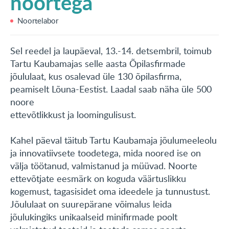
noortega
KONTAKT
Noortelabor
English
Sel reedel ja laupäeval, 13.-14. detsembril, toimub
Tartu Kaubamajas selle aasta Õpilasfirmade
jõululaat, kus osalevad üle 130 õpilasfirma,
peamiselt Lõuna-Eestist. Laadal saab näha üle 500
noore
ettevõtlikkust ja loomingulisust.
Kahel päeval täitub Tartu Kaubamaja jõulumeeleolu
ja innovatiivsete toodetega, mida noored ise on
välja töötanud, valmistanud ja müüvad. Noorte
ettevõtjate eesmärk on koguda väärtuslikku
kogemust, tagasisidet oma ideedele ja tunnustust.
Jõululaat on suurepärane võimalus leida
jõulukingiks unikaalseid minifirmade poolt