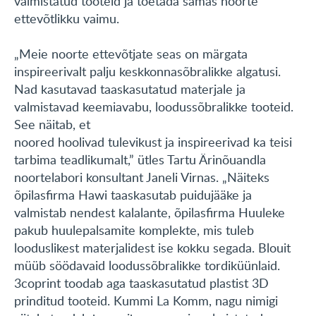
valmistatud tooteid ja toetada samas noorte
ettevõtlikku vaimu.
„Meie noorte ettevõtjate seas on märgata
inspireerivalt palju keskkonnasõbralikke algatusi.
Nad kasutavad taaskasutatud materjale ja
valmistavad keemiavabu, loodussõbralikke tooteid.
See näitab, et
noored hoolivad tulevikust ja inspireerivad ka teisi
tarbima teadlikumalt,” ütles Tartu Ärinõuandla
noortelabori konsultant Janeli Virnas. „Näiteks
õpilasfirma Hawi taaskasutab puidujääke ja
valmistab nendest kalalante, õpilasfirma Huuleke
pakub huulepalsamite komplekte, mis tuleb
looduslikest materjalidest ise kokku segada. Blouit
müüb söödavaid loodussõbralikke tordiküünlaid.
3coprint toodab aga taaskasutatud plastist 3D
prinditud tooteid. Kummi La Komm, nagu nimigi