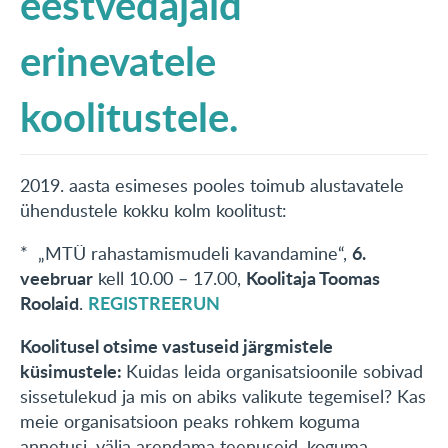
eestvedajaid
KONTAKT
erinevatele
English
koolitustele.
2019. aasta esimeses pooles toimub alustavatele
ühendustele kokku kolm koolitust:
6.
* „MTÜ rahastamismudeli kavandamine“,
veebruar
Koolitaja Toomas
kell 10.00 – 17.00,
Roolaid
REGISTREERUN
.
Koolitusel otsime vastuseid järgmistele
küsimustele:
Kuidas leida organisatsioonile sobivad
sissetulekud ja mis on abiks valikute tegemisel? Kas
meie organisatsioon peaks rohkem koguma
annetusi, välja arendama teenuseid, koguma