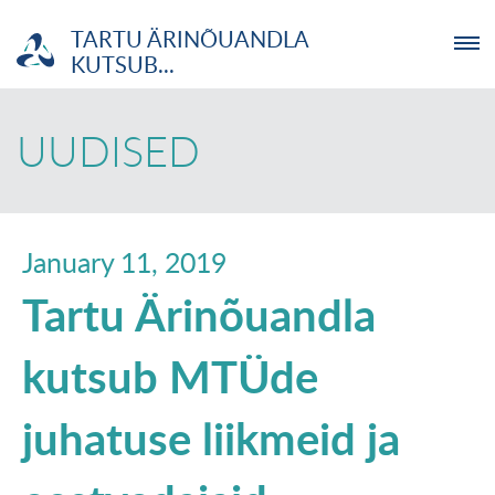
TARTU ÄRINÕUANDLA
KUTSUB...
ETTEVÕTJA
UUDISED
MTÜ
NOORTELABOR
January 11, 2019
Tartu Ärinõuandla
INVESTOR
kutsub MTÜde
TUTVUSTUS
juhatuse liikmeid ja
UUDISED
KOOLITUSED