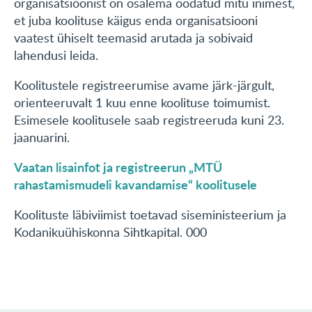
organisatsioonist on osalema oodatud mitu inimest,
et juba koolituse käigus enda organisatsiooni
vaatest ühiselt teemasid arutada ja sobivaid
lahendusi leida.
Koolitustele registreerumise avame järk-järgult,
orienteeruvalt 1 kuu enne koolituse toimumist.
Esimesele koolitusele saab registreeruda kuni 23.
jaanuarini.
Vaatan lisainfot ja registreerun „MTÜ
rahastamismudeli kavandamise“ koolitusele
Koolituste läbiviimist toetavad siseministeerium ja
Kodanikuühiskonna Sihtkapital. 000