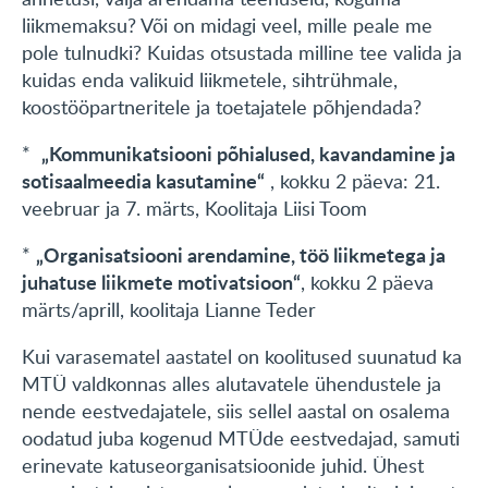
liikmemaksu? Või on midagi veel, mille peale me
pole tulnudki? Kuidas otsustada milline tee valida ja
kuidas enda valikuid liikmetele, sihtrühmale,
koostööpartneritele ja toetajatele põhjendada?
„Kommunikatsiooni põhialused, kavandamine ja
*
sotisaalmeedia kasutamine“
, kokku 2 päeva: 21.
veebruar ja 7. märts, Koolitaja Liisi Toom
„Organisatsiooni arendamine, töö liikmetega ja
*
juhatuse liikmete motivatsioon“
, kokku 2 päeva
märts/aprill, koolitaja Lianne Teder
Kui varasematel aastatel on koolitused suunatud ka
MTÜ valdkonnas alles alutavatele ühendustele ja
nende eestvedajatele, siis sellel aastal on osalema
oodatud juba kogenud MTÜde eestvedajad, samuti
erinevate katuseorganisatsioonide juhid. Ühest