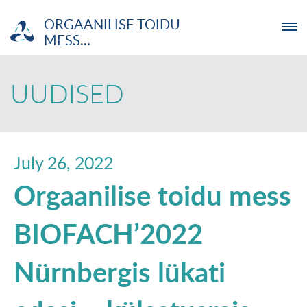
ORGAANILISE TOIDU
MESS...
ETTEVÕTJA
UUDISED
MTÜ
NOORTELABOR
July 26, 2022
Orgaanilise toidu mess
INVESTOR
BIOFACH’2022
TUTVUSTUS
Nürnbergis lükati
UUDISED
KOOLITUSED