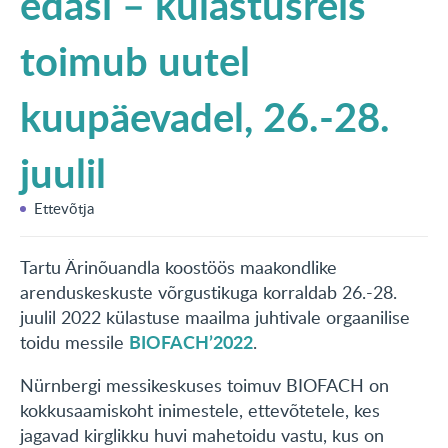
edasi – külastusreis
KONTAKT
toimub uutel
English
kuupäevadel, 26.-28.
juulil
Ettevõtja
Tartu Ärinõuandla koostöös maakondlike
arenduskeskuste võrgustikuga korraldab 26.-28.
juulil 2022 külastuse maailma juhtivale orgaanilise
BIOFACH’2022
toidu messile
.
Nürnbergi messikeskuses toimuv BIOFACH on
kokkusaamiskoht inimestele, ettevõtetele, kes
jagavad kirglikku huvi mahetoidu vastu, kus on