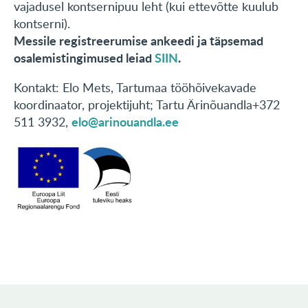
vajadusel kontsernipuu leht (kui ettevõtte kuulub
kontserni).
Messile registreerumise ankeedi ja täpsemad
osalemistingimused leiad
SIIN
.
Kontakt: Elo Mets, Tartumaa tööhõivekavade
koordinaator, projektijuht; Tartu Ärinõuandla+372
elo@arinouandla.ee
511 3932,