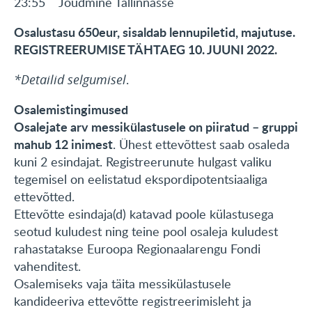
23:55 Jõudmine Tallinnasse
Osalustasu 650eur, sisaldab lennupiletid, majutuse.
REGISTREERUMISE TÄHTAEG 10. JUUNI 2022.
*Detailid selgumisel
.
Osalemistingimused
Osalejate arv messikülastusele on piiratud – gruppi
mahub 12 inimest
. Ühest ettevõttest saab osaleda
kuni 2 esindajat. Registreerunute hulgast valiku
tegemisel on eelistatud ekspordipotentsiaaliga
ettevõtted.
Ettevõtte esindaja(d) katavad poole külastusega
seotud kuludest ning teine pool osaleja kuludest
rahastatakse Euroopa Regionaalarengu Fondi
vahenditest.
Osalemiseks vaja täita messikülastusele
kandideeriva ettevõtte registreerimisleht ja