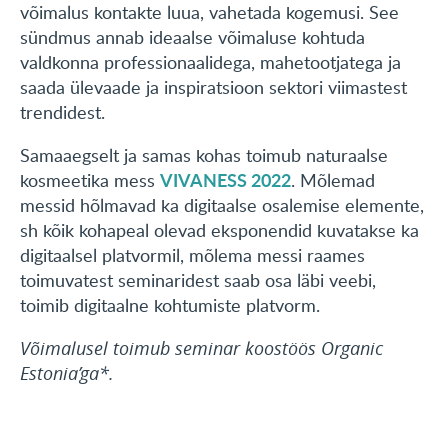
võimalus kontakte luua, vahetada kogemusi. See
sündmus annab ideaalse võimaluse kohtuda
valdkonna professionaalidega, mahetootjatega ja
saada ülevaade ja inspiratsioon sektori viimastest
trendidest.
Samaaegselt ja samas kohas toimub naturaalse
VIVANESS 2022
kosmeetika mess
. Mõlemad
messid hõlmavad ka digitaalse osalemise elemente,
sh kõik kohapeal olevad eksponendid kuvatakse ka
digitaalsel platvormil, mõlema messi raames
toimuvatest seminaridest saab osa läbi veebi,
toimib digitaalne kohtumiste platvorm.
Võimalusel toimub seminar koostöös Organic
Estonia’ga*.