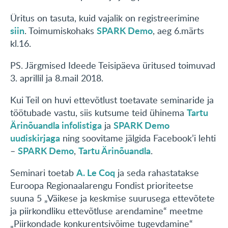
Üritus on tasuta, kuid vajalik on registreerimine
siin
SPARK Demo
. Toimumiskohaks
, aeg 6.märts
kl.16.
PS. Järgmised Ideede Teisipäeva üritused toimuvad
3. aprillil ja 8.mail 2018.
Kui Teil on huvi ettevõtlust toetavate seminaride ja
Tartu
töötubade vastu, siis kutsume teid ühinema
Ärinõuandla infolistiga
SPARK Demo
ja
uudiskirjaga
ning soovitame jälgida Facebook’i lehti
SPARK Demo
Tartu Ärinõuandla
–
,
.
A. Le Coq
Seminari toetab
ja seda rahastatakse
Euroopa Regionaalarengu Fondist prioriteetse
suuna 5 „Väikese ja keskmise suurusega ettevõtete
ja piirkondliku ettevõtluse arendamine“ meetme
„Piirkondade konkurentsivõime tugevdamine“