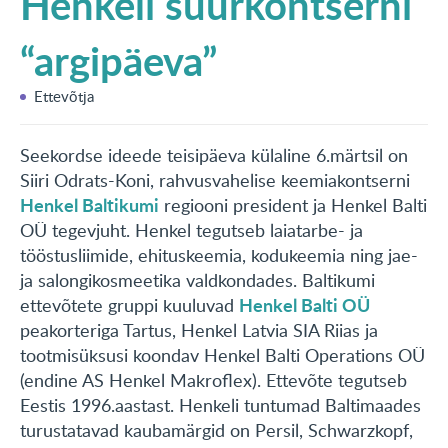
Henkeli suurkontserni
KONTAKT
“argipäeva”
English
Ettevõtja
Seekordse ideede teisipäeva külaline 6.märtsil on
Siiri Odrats-Koni, rahvusvahelise keemiakontserni
Henkel Baltikumi
regiooni president ja Henkel Balti
OÜ tegevjuht. Henkel tegutseb laiatarbe- ja
tööstusliimide, ehituskeemia, kodukeemia ning jae-
ja salongikosmeetika valdkondades. Baltikumi
Henkel Balti OÜ
ettevõtete gruppi kuuluvad
peakorteriga Tartus, Henkel Latvia SIA Riias ja
tootmisüksusi koondav Henkel Balti Operations OÜ
(endine AS Henkel Makroflex). Ettevõte tegutseb
Eestis 1996.aastast. Henkeli tuntumad Baltimaades
turustatavad kaubamärgid on Persil, Schwarzkopf,