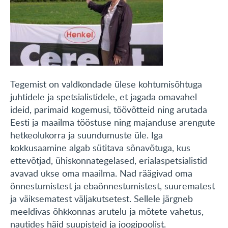
Tegemist on valdkondade ülese kohtumisõhtuga
juhtidele ja spetsialistidele, et jagada omavahel
ideid, parimaid kogemusi, töövõtteid ning arutada
Eesti ja maailma tööstuse ning majanduse arengute
hetkeolukorra ja suundumuste üle. Iga
kokkusaamine algab sütitava sõnavõtuga, kus
ettevõtjad, ühiskonnategelased, erialaspetsialistid
avavad ukse oma maailma. Nad räägivad oma
õnnestumistest ja ebaõnnestumistest, suurematest
ja väiksematest väljakutsetest. Sellele järgneb
meeldivas õhkkonnas arutelu ja mõtete vahetus,
nautides häid suupisteid ja joogipoolist.