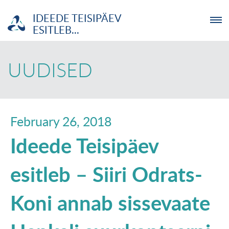
IDEEDE TEISIPÄEV
ESITLEB...
ETTEVÕTJA
UUDISED
MTÜ
NOORTELABOR
February 26, 2018
Ideede Teisipäev
INVESTOR
esitleb – Siiri Odrats-
TUTVUSTUS
Koni annab sissevaate
UUDISED
KOOLITUSED