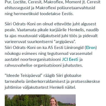
Pur, Loctite, Ceresit, Makroflex, Moment jt. Ceresit
ehitussegusid ja Makroflexi polüuretaanvahtusid
ning hermeetikuid toodetakse Eestis.
Siiri Odrats-Koni on olnud ettevõtte juht algusest
peale. Vaatamata pikale karjäärile Henkelis, naudib
ta ajas muutuvaid väljakutseid juhi töös ja pidevalt
varieeruvat suurkontserni “argipäeva”.
Elron
Siiri Odrats-Koni on ka AS Eesti Liinirongid (
)
nõukogu esimees ning tegutsenud varasematel
JCI Eesti
aastatel noorteorganisatsiooni
ja
rahvusvahelise organisatsiooni juhatustes.
“Ideede Teisipäeval” räägib Siiri globaalse
tarneahela ümberkorraldamisest ja protsessikeskse
juhtimise väljakutsetest Henkeli näitel.