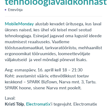
tehnoloogiavaldkonnast
KONTAKT
Ettevõtja
English
MobileMonday
alustab kevadet üritusega, kus laval
üksnes naised, kes ühel või teisel moel seotud
tehnoloogiaga.
Esinejad jagavad oma lugusid ideede
muutmisest reaalsuseks.
Vaatleme
tööstusautomaatikat, tarkvaratööriistu, mehhaanilist
ergonoomikat tööruumides, loomeettevõtjate
väljakutseid ja veel mõndagi põnevat lisaks.
Aeg: esmaspäev, 16. aprill kell 18 – 21:30
Koht: avastamist vääriv, ettevõtlikkust toetav
keskkond – SPARK BizTown, Narva mnt.
3, Tartu.
SPARK hoone, sisene Narva mnt poolelt.
Laval:
Kristi Tölp
Electromatix
,
‘i tegevjuht.
Electromatix