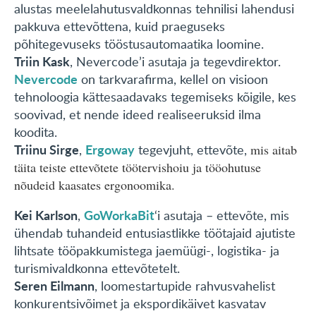
alustas meelelahutusvaldkonnas tehnilisi lahendusi
pakkuva ettevõttena, kuid praeguseks
põhitegevuseks tööstusautomaatika loomine.
Triin Kask
, Nevercode’i asutaja ja tegevdirektor.
Nevercode
on tarkvarafirma, kellel on visioon
tehnoloogia kättesaadavaks tegemiseks kõigile, kes
soovivad, et nende ideed realiseeruksid ilma
koodita.
Triinu Sirge
Ergoway
,
tegevjuht, ettevõte,
mis aitab
täita teiste ettevõtete töötervishoiu ja tööohutuse
nõudeid kaasates ergonoomika.
Kei Karlson
GoWorkaBit
,
‘i asutaja – ettevõte, mis
ühendab tuhandeid entusiastlikke töötajaid ajutiste
lihtsate tööpakkumistega jaemüügi-, logistika- ja
turismivaldkonna ettevõtetelt.
Seren Eilmann
, loomestartupide rahvusvahelist
konkurentsivõimet ja ekspordikäivet kasvatav