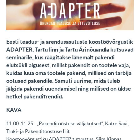
KONTAKT
English
Eesti teadus- ja arendusasutuste koostöövõrgustik
ADAPTER, Tartu linn ja Tartu Ärinõuandla kutsuvad
seminarile, kus räägitakse lähemalt pakendi
elutsükli algusest, millist pakendit on tootele vaja,
kuidas luua oma tootele pakend, millised on tarbija
ootused pakendile. Samuti uurime, mida tuleb
jälgida pakendi uuendamisel ning millised on üldse
hetkel pakenditrendid.
KAVA
11.00-11.25 „Pakenditööstuse väljakutsed“, Katre Savi,
Trüki- ja Pakenditööstuse Liit
Koostöövõrgustiku ADAPTER tutvustus, Siim Kinnas,