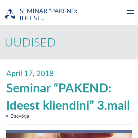
SEMINAR “PAKEND:
IDEEST...
ETTEVÕTJA
UUDISED
MTÜ
NOORTELABOR
April 17, 2018
Seminar “PAKEND:
INVESTOR
Ideest kliendini” 3.mail
TUTVUSTUS
Ettevõtja
UUDISED
KOOLITUSED