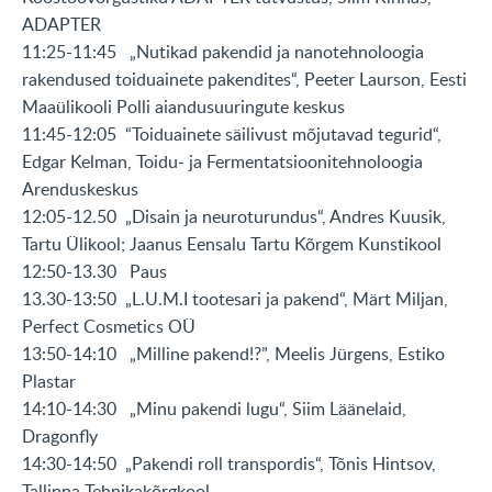
ADAPTER
11:25-11:45 „Nutikad pakendid ja nanotehnoloogia
rakendused toiduainete pakendites“, Peeter Laurson, Eesti
Maaülikooli Polli aiandusuuringute keskus
11:45-12:05 “Toiduainete säilivust mõjutavad tegurid“,
Edgar Kelman, Toidu- ja Fermentatsioonitehnoloogia
Arenduskeskus
12:05-12.50 „Disain ja neuroturundus“, Andres Kuusik,
Tartu Ülikool; Jaanus Eensalu Tartu Kõrgem Kunstikool
12:50-13.30 Paus
13.30-13:50 „L.U.M.I tootesari ja pakend“, Märt Miljan,
Perfect Cosmetics OÜ
13:50-14:10 „Milline pakend!?”, Meelis Jürgens, Estiko
Plastar
14:10-14:30 „Minu pakendi lugu“, Siim Läänelaid,
Dragonfly
14:30-14:50 „Pakendi roll transpordis“, Tõnis Hintsov,
Tallinna Tehnikakõrgkool