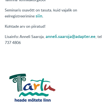
Seminaris osavõtt on tasuta, kuid vajalik on
siin
eelregistreerimine
.
Kohtade arv on piiratud!
anneli.saaroja@adapter.ee
Lisainfo: Anneli Saaroja,
, tel
737 4806