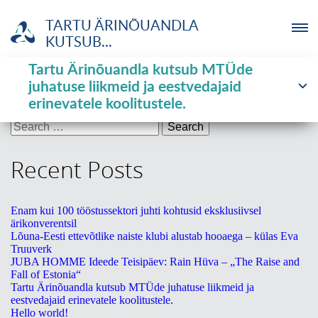
TARTU ÄRINÕUANDLA
KUTSUB...
Tartu Ärinõuandla kutsub MTÜde
ETTEVÕTJA
Month:
January 2019
juhatuse liikmeid ja eestvedajaid
erinevatele koolitustele.
MTÜ
Search
for:
NOORTELABOR
Recent Posts
INVESTOR
Enam kui 100 tööstussektori juhti kohtusid eksklusiivsel
ärikonverentsil
TUTVUSTUS
Lõuna-Eesti ettevõtlike naiste klubi alustab hooaega – külas Eva
Truuverk
JUBA HOMME Ideede Teisipäev: Rain Hüva – „The Raise and
UUDISED
Fall of Estonia“
Tartu Ärinõuandla kutsub MTÜde juhatuse liikmeid ja
eestvedajaid erinevatele koolitustele.
KOOLITUSED
Hello world!