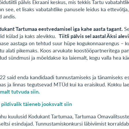
idutiitli pälvis Ekraani keskus, mis tekkis Tartu vabatahtli
on see, et lisaks vabatahtlike panusele leidus ka ettevõt
id andis.
dukant Tartumaa eestvedamisel iga kahe aasta tagant.
Se
Tiitli pälvis sel aastal Äksi alev
 olid külad ja kaks alevikku.
imase aastaga on tehtud suur hüpe kogukonnaarengus – k
juttu alati pikemaks. Koos arvukate koostööpartneritega p
dud sündmusi ja mõeldakse ka laiemalt, kogu valla hea käe
2 said enda kandidaadi tunnustamiseks ja tänamiseks es
as ja linnas tegutsevad MTÜd kui ka eraisikud. Kokku la
malt tutvuda siin.
pildivalik täieneb jooksvalt siin
,
kuhu kuulusid Kodukant Tartumaa, Tartumaa Omavalitsuste 
ltsi esindajad. Tunnustamiskonkursi läbiviimist korraldab