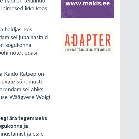
te näol on tekkinud
 inimesed ikka koos
a haldjas, kes
edamisel juba aastaid
 on kogukonna
põhimõtet edasi
ja Kaido Rätsep on
rinevate sündmuste
 arendamisel abiks.
dmuse Wäägvere Wolgi
llegi ära tegemiseks
kogukonna ja
nnustamist ja esile