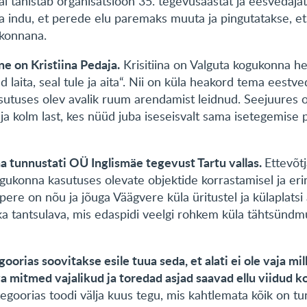
al tähistab organisatsioon 35. tegevusaastat ja eesvedaja
a indu, et perede elu paremaks muuta ja pingutatakse, et
ukonnana.
e on Kristiina Pedaja.
Krisitiina on Valguta kogukonna he
 laita, seal tule ja aita“. Nii on küla heakord tema eestv
asutuses olev avalik ruum arendamist leidnud. Seejuures
a kolm last, kes nüüd juba iseseisvalt sama isetegemise 
 tunnustati OÜ Inglismäe tegevust Tartu vallas.
Ettevõt
ogukonna kasutuses olevate objektide korrastamisel ja e
pere on nõu ja jõuga Väägvere küla üritustel ja külaplatsi
 ka tantsulava, mis edaspidi veelgi rohkem küla tähtsün
oorias soovitakse esile tuua seda, et alati ei ole vaja mi
ga mitmed vajalikud ja toredad asjad saavad ellu viidud 
tegoorias toodi välja kuus tegu, mis kahtlemata kõik on tu