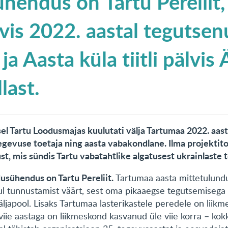
hendus on Tartu Pereliit,
vis 2022. aastal tegutse
a Aasta küla tiitli pälvis 
last.
el Tartu Loodusmajas kuulutati välja Tartumaa 2022. aa
evuse toetaja ning aasta vabakondlane. Ilma projektit
st, mis sündis Tartu vabatahtlike algatusest ukrainlaste 
usühendus on Tartu Pereliit.
Tartumaa aasta mittetulund
ul tunnustamist väärt, sest oma pikaaegse tegutsemisega
äljapool. Lisaks Tartumaa lasterikastele peredele on liik
viie aastaga on liikmeskond kasvanud üle viie korra – ko