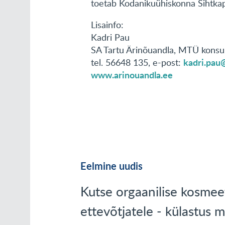
toetab Kodanikuühiskonna Sihtkapi
Lisainfo:
Kadri Pau
SA Tartu Ärinõuandla, MTÜ konsu
kadri.pau
tel. 56648 135, e-post:
www.arinouandla.ee
Eelmine uudis
Kutse orgaanilise kosmee
ettevõtjatele - külastus m