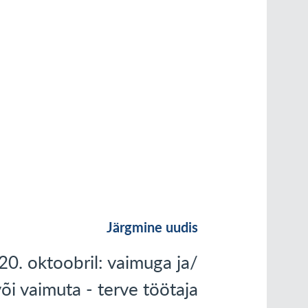
Järgmine uudis
20. oktoobril: vaimuga ja/
või vaimuta - terve töötaja