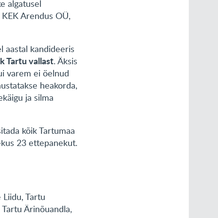
ke algatusel
ja, KEK Arendus OÜ,
l aastal kandideeris
ik Tartu vallast
. Äksis
ui varem ei öelnud
anustatakse heakorda,
käigu ja silma
itada kõik Tartumaa
ekus 23 ettepanekut.
Liidu, Tartu
 Tartu Ärinõuandla,