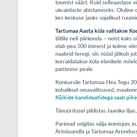
toomist väärt. Kuid selleaastase võ
ukrainlaste abistamiseks. Oluline 
kes keskuse jaoks vajalikud ruum
Tartumaa Aasta küla valitakse Ko
tiitlile neli piirkonda – neist kaks
elab pea 500 inimest ja kolme vi
naabrid teregi, siis nüüd jätkub 
korraldatakse küla elanikele mõel
paistmise peale.
Konkursile Tartumaa Hea Tegu 202
kohalikud omavalitsused, maakonn
Kõikide kandidaatidega saab pike
Tänuüritusel pildistas Jaanika Iljas
Parimad selgitas välja komisjon, 
Ärinõuandla ja Tartumaa Arendusse