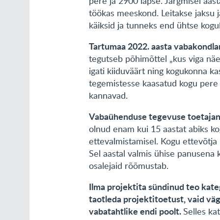
pere ja 2900 lapse. Järgmisel aast
töökas meeskond. Leitakse jaksu j
käiksid ja tunneks end ühtse kog
Tartumaa 2022. aasta vabakondlan
tegutseb põhimõttel „kus viga näed
igati kiiduväärt ning kogukonna k
tegemistesse kaasatud kogu pere j
kannavad.
Vabaühenduse tegevuse toetajana
olnud enam kui 15 aastat abiks k
ettevalmistamisel. Kogu ettevõtja 
Sel aastal valmis ühise panusena
osalejaid rõõmustab.
Ilma projektita sündinud teo kateg
taotleda projektitoetust, vaid vä
vabatahtlike endi poolt.
Selles ka