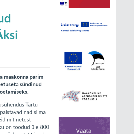
nud
Äksi
sta maakonna parim
oetuseta sündinud
toetamiseks.
usühendus Tartu
 paistavad nad silma
meid mitmetest
kku on toodud üle 800