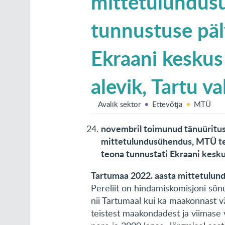
mittetulundusü
tunnustuse päl
Ekraani keskus j
alevik, Tartu val
Avalik sektor
Ettevõtja
MTÜ
novembril toimunud tänuüritus
mittetulundusühendus, MTÜ teg
teona tunnustati Ekraani kesku
Tartumaa 2022. aasta mittetulund
Pereliit on hindamiskomisjoni sõn
nii Tartumaal kui ka maakonnast v
teistest maakondadest ja viimase 