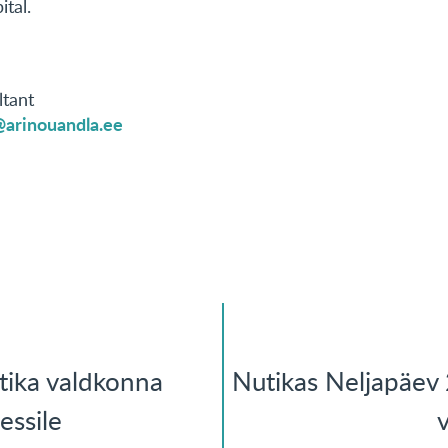
tal.
ltant
@arinouandla.ee
tika valdkonna
Nutikas Neljapäev 
essile