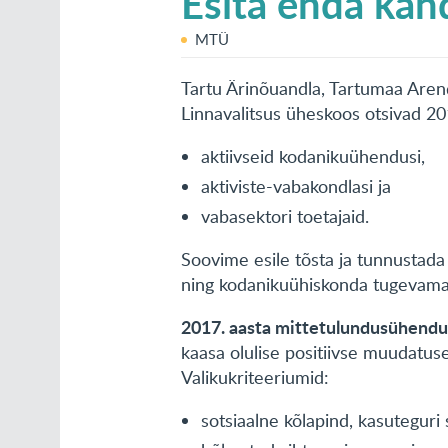
Esita enda kan
MTÜ
Tartu Ärinõuandla, Tartumaa Aren
Linnavalitsus üheskoos otsivad 20
aktiivseid kodanikuühendusi,
aktiviste-vabakondlasi ja
vabasektori toetajaid.
Soovime esile tõsta ja tunnusta
ning kodanikuühiskonda tugevama
2017. aasta mittetulundusühend
kaasa olulise positiivse muudatus
Valikukriteeriumid:
sotsiaalne kõlapind, kasuteguri 