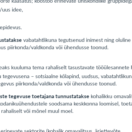
oorte kaasatus; koostöö erinevate ühiskondlike gruppideg
/uus idee,
jepidevus.
ustatakse
vabatahtlikuna tegutsenud inimest ning oluline o
nus piirkonda/valdkonda või ühendusse toonud.
eaks kuuluma tema rahaliselt tasustavate tööülesannete 
u tegevusena – sotsiaalne kõlapind, uudsus, vabatahtliku
 tegevus piirkonda/valdkonda või ühendusse toonud.
ste tegevuse toetajana tunnustatakse
kohalikku omavalit
 kodanikuühendustele soodsama keskkonna loomisel, toe
rahaliselt või mõnel muul moel.
erinevate sektorite (kohalik omavalitsus, äriettevõte,