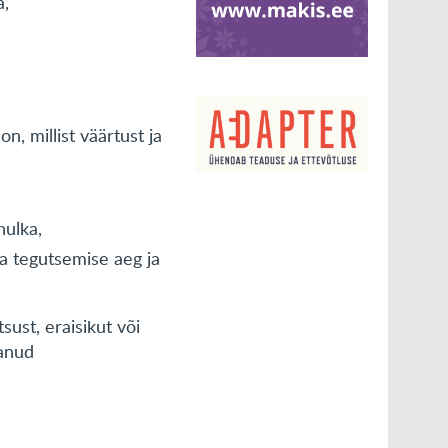
a,
n, millist väärtust ja
hulka,
na tegutsemise aeg ja
sust, eraisikut või
tanud