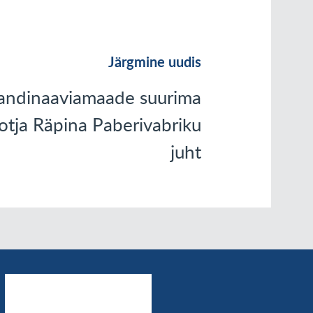
Järgmine uudis
kandinaaviamaade suurima
tja Räpina Paberivabriku
juht