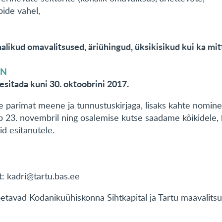
ide vahel,
halikud omavalitsused, äriühingud, üksikisikud kui ka m
IN
sitada kuni 30. oktoobrini 2017.
e parimat meene ja tunnustuskirjaga, lisaks kahte nominen
b 23. novembril ning osalemise kutse saadame kõikidele,
id esitanutele.
: kadri@tartu.bas.ee
oetavad Kodanikuühiskonna Sihtkapital ja Tartu maavalitsu