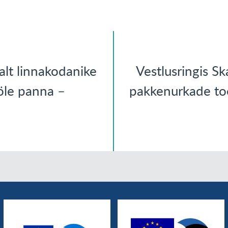
alt linnakodanike
Vestlusringis S
öle panna –
pakkenurkade too