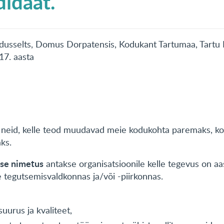
didaat.
dusselts, Domus Dorpatensis, Kodukant Tartumaa, Tartu M
17. aasta
da neid, kelle teod muudavad meie kodukohta paremaks, 
ks.
use nimetus
antakse organisatsioonile kelle tegevus on aa
e tegutsemisvaldkonnas ja/või -piirkonnas.
suurus ja kvaliteet,