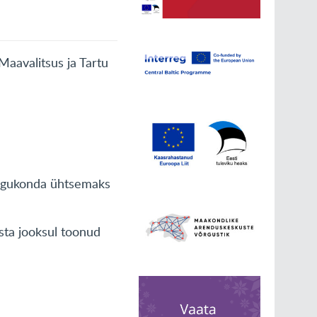
aavalitsus ja Tartu
kogukonda ühtsemaks
sta jooksul toonud