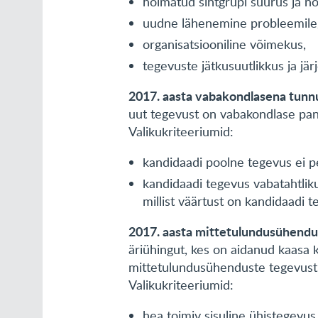
hõlmatud sihtgrupi suurus ja n
uudne lähenemine probleemile
organisatsiooniline võimekus,
tegevuste jätkusuutlikkus ja jär
2017. aasta vabakondlasena tunn
uut tegevust on vabakondlase pa
Valikukriteeriumid:
kandidaadi poolne tegevus ei p
kandidaadi tegevus vabatahtlik
millist väärtust on kandidaadi
2017. aasta mittetulundusühendu
äriühingut, kes on aidanud kaasa
mittetulundusühenduste tegevust 
Valikukriteeriumid:
hea toimiv sisuline ühistegevus 