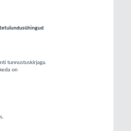
ittetulundusühingud
ti tunnustuskirjaga.
 keda on
s.