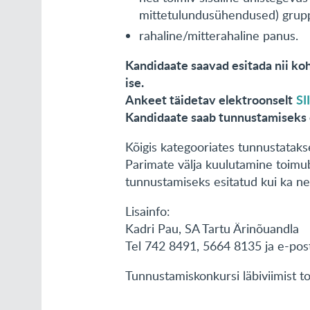
mittetulundusühendused) grupp
rahaline/mitterahaline panus.
Kandidaate saavad esitada nii ko
ise.
Ankeet täidetav elektroonselt
SI
Kandidaate saab tunnustamiseks e
Kõigis kategooriates tunnustataks
Parimate välja kuulutamine toimu
tunnustamiseks esitatud kui ka ne
Lisainfo:
Kadri Pau, SA Tartu Ärinõuandla
Tel 742 8491, 5664 8135 ja e-post
Tunnustamiskonkursi läbiviimist t