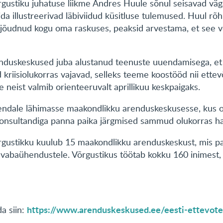
ustiku juhatuse liikme Andres Huule sõnul seisavad väg
ida illustreerivad läbiviidud küsitluse tulemused. Huul rõ
le jõudnud kogu oma raskuses, peaksid arvestama, et see võ
nduskeskused juba alustanud teenuste uuendamisega, et 
 kriisiolukorras vajavad, selleks teeme koostööd nii ettev
 neist valmib orienteeruvalt aprillikuu keskpaigaks.
endale lähimasse maakondlikku arenduskeskusesse, kus o
konsultandiga panna paika järgmised sammud olukorras 
gustikku kuulub 15 maakondlikku arenduskeskust, mis p
a vabaühendustele. Võrgustikus töötab kokku 160 inimest
https://www.arenduskeskused.ee/eesti-ettevotet
a siin: