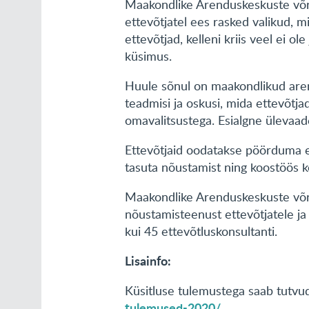
Maakondlike Arenduskeskuste võrg
ettevõtjatel ees rasked valikud, m
ettevõtjad, kelleni kriis veel ei o
küsimus.
Huule sõnul on maakondlikud are
teadmisi ja oskusi, mida ettevõtjad
omavalitsustega. Esialgne ülevaade
Ettevõtjaid oodatakse pöörduma 
tasuta nõustamist ning koostöös 
Maakondlike Arenduskeskuste võr
nõustamisteenust ettevõtjatele j
kui 45 ettevõtluskonsultanti.
Lisainfo:
Küsitluse tulemustega saab tutvud
tulemused-2020/