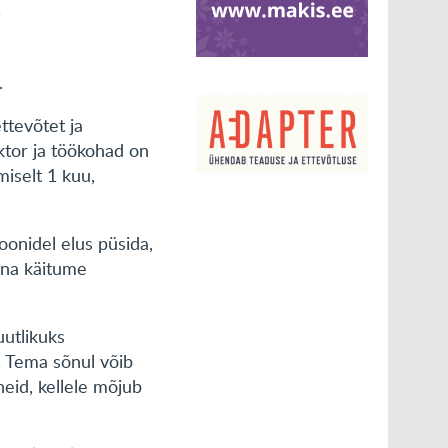
.
.
ttevõtet ja
ktor ja töökohad on
miselt 1 kuu,
oonidel elus püsida,
nana käitume
uutlikuks
. Tema sõnul võib
eid, kellele mõjub