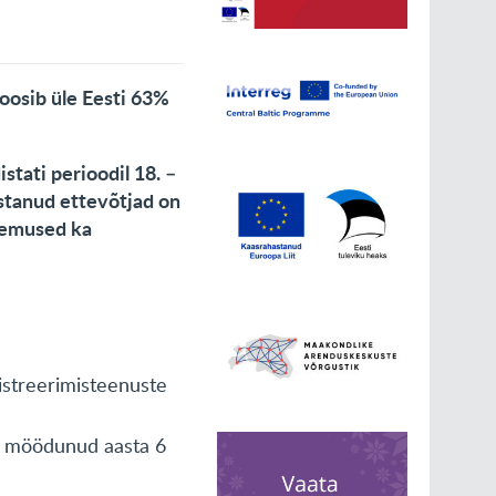
oosib üle Eesti 63%
tati perioodil 18. –
stanud ettevõtjad on
ulemused ka
istreerimisteenuste
s möödunud aasta 6