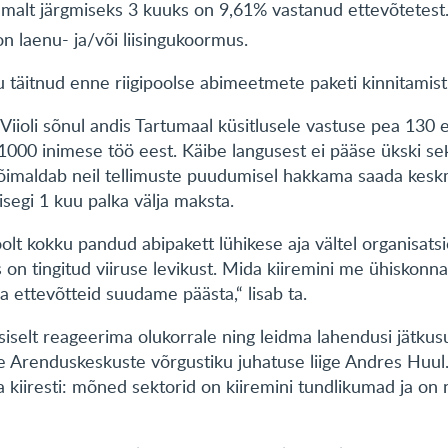
alt järgmiseks 3 kuuks on 9,61% vastanud ettevõtetest
n laenu- ja/või liisingukoormus.
 täitnud enne riigipoolse abimeetmete paketi kinnitamist
Viioli sõnul andis Tartumaal küsitlusele vastuse pea 130 e
000 inimese töö eest. Käibe langusest ei pääse ükski se
s võimaldab neil tellimuste puudumisel hakkama saada kesk
segi 1 kuu palka välja maksta.
oolt kokku pandud abipakett lühikese aja vältel organisatsi
is on tingitud viiruse levikust. Mida kiiremini me ühiskon
ja ettevõtteid suudame päästa,“ lisab ta.
siselt reageerima olukorrale ning leidma lahendusi jätkus
e Arenduskeskuste võrgustiku juhatuse liige Andres Huul
kiiresti: mõned sektorid on kiiremini tundlikumad ja on n