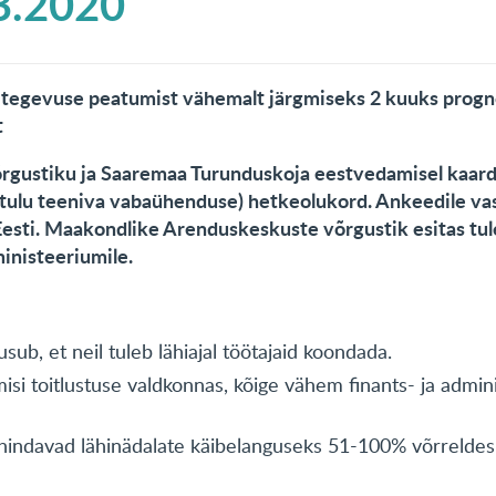
3.2020
tegevuse peatumist vähemalt järgmiseks 2 kuuks progn
:
t
ustiku ja Saaremaa Turunduskoja eestvedamisel kaardis
4 tulu teeniva vabaühenduse) hetkeolukord. Ankeedile va
Eesti. Maakondlike Arenduskeskuste võrgustik esitas t
nisteeriumile.
ub, et neil tuleb lähiajal töötajaid koondada.
i toitlustuse valdkonnas, kõige vähem finants- ja admin
 hindavad lähinädalate käibelanguseks 51-100% võrrelde