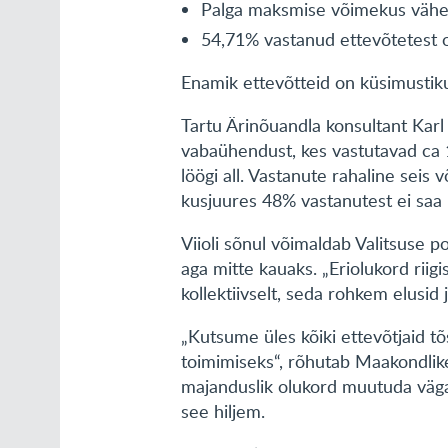
Palga maksmise võimekus vähem
54,71% vastanud ettevõtetest o
Enamik ettevõtteid on küsimustiku
Tartu Ärinõuandla konsultant Karl 
vabaühendust, kes vastutavad ca 1
löögi all. Vastanute rahaline sei
kusjuures 48% vastanutest ei saa i
Viioli sõnul võimaldab Valitsuse p
aga mitte kauaks. „Eriolukord riig
kollektiivselt, seda rohkem elusid 
„Kutsume üles kõiki ettevõtjaid tõ
toimimiseks“, rõhutab Maakondlik
majanduslik olukord muutuda väga 
see hiljem.