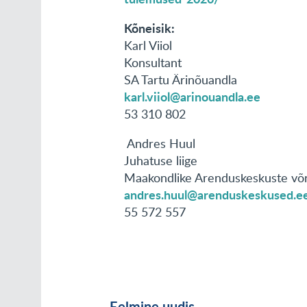
Kõneisik:
Karl Viiol
Konsultant
SA Tartu Ärinõuandla
karl.viiol@arinouandla.ee
53 310 802
Andres Huul
Juhatuse liige
Maakondlike Arenduskeskuste võr
andres.huul@arenduskeskused.e
55 572 557
Eelmine uudis