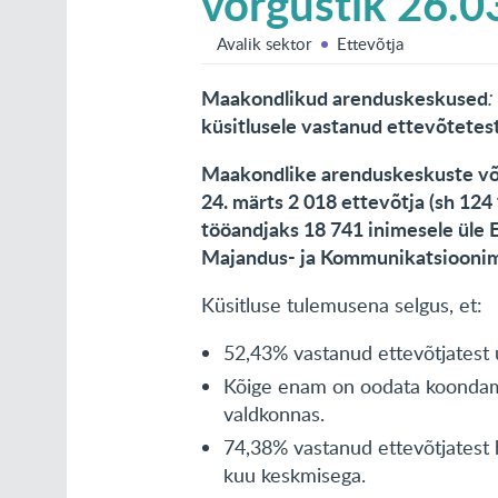
võrgustik 26.0
Avalik sektor
Ettevõtja
Maakondlikud arenduskeskused
küsitlusele vastanud ettevõtetes
Maakondlike arenduskeskuste võrg
24. märts 2 018 ettevõtja (sh 12
tööandjaks 18 741 inimesele üle 
Majandus- ja Kommunikatsioonimi
Küsitluse tulemusena selgus, et:
52,43% vastanud ettevõtjatest us
Kõige enam on oodata koondamis
valdkonnas.
74,38% vastanud ettevõtjatest
kuu keskmisega.