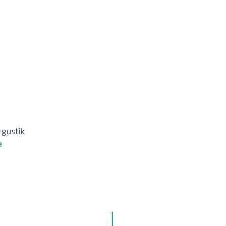
gustik
e