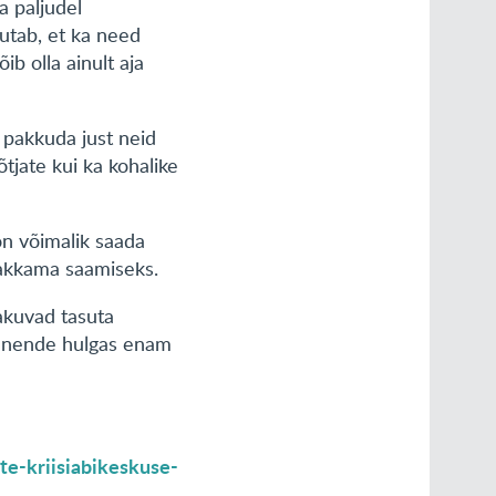
a paljudel
hutab, et ka need
ib olla ainult aja
pakkuda just neid
õtjate kui ka kohalike
n võimalik saada
hakkama saamiseks.
akuvad tasuta
, nende hulgas enam
e-kriisiabikeskuse-