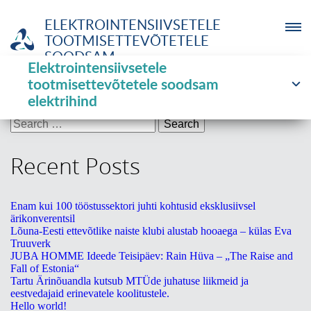
ELEKTROINTENSIIVSETELE
TOOTMISETTEVÕTETELE
SOODSAM...
Elektrointensiivsetele
ETTEVÕTJA
News tags:
toetus
tootmisettevõtetele soodsam
elektrihind
MTÜ
Search
for:
NOORTELABOR
Recent Posts
INVESTOR
Enam kui 100 tööstussektori juhti kohtusid eksklusiivsel
ärikonverentsil
TUTVUSTUS
Lõuna-Eesti ettevõtlike naiste klubi alustab hooaega – külas Eva
Truuverk
JUBA HOMME Ideede Teisipäev: Rain Hüva – „The Raise and
UUDISED
Fall of Estonia“
Tartu Ärinõuandla kutsub MTÜde juhatuse liikmeid ja
eestvedajaid erinevatele koolitustele.
KOOLITUSED
Hello world!